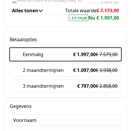
t.w.v.
€ 997,00
Meta Opschaaltechnieken
Alles tonen
Totale waarde
€ 7.173,00
Nu € 1.997,00
BONUS 1: Maand Shake
- € 5.176,00
t.w.v.
€ 297,00
Community Support
BONUS 2: Geen aantekeningen:
Betaalopties
t.w.v.
€ 297,00
video-opnames van de livedagen
Eenmalig
€ 1.997,00
€ 7.579,00
BONUS 3: Cursus TikTok
t.w.v.
€ 597,00
Advertising Expert
2 maandtermijnen
€ 1.097,00
€ 3.938,00
BONUS 4: Cursus E-mail Funnels
t.w.v.
€ 997,00
met Mailblue/ActiveCampaign
3 maandtermijnen
€ 797,00
€ 2.858,00
BONUS 5: Cursus Advanced
t.w.v.
€ 997,00
Google Ads
Gegevens
Voornaam