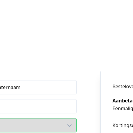
Bestelov
hternaam
Aanbeta
Eenmali
Kortings