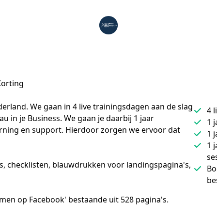
Korting
rland. We gaan in 4 live trainingsdagen aan de slag 
4 
 in je Business. We gaan je daarbij 1 jaar 
1 
rning en support. Hierdoor zorgen we ervoor dat 
1 
1 
se
s, checklisten, blauwdrukken voor landingspagina's, 
Bo
be
emen op Facebook' bestaande uit 528 pagina's.