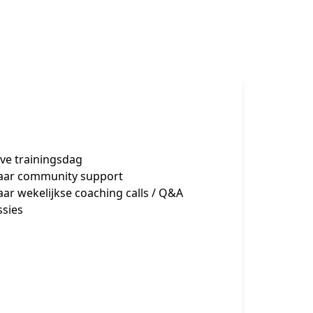
live trainingsdag
jaar community support
jaar wekelijkse coaching calls / Q&A
ssies