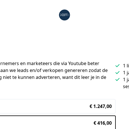
nemers en marketeers die via Youtube beter 
1 
 gaan we leads en/of verkopen genereren zodat de 
1 
niet te kunnen adverteren, want dit leer je in de 
1 
se
€ 1.247,00
€ 416,00