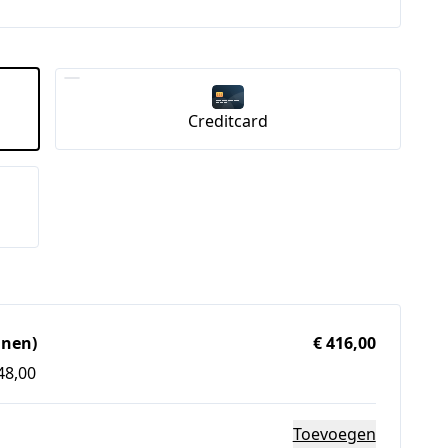
Creditcard
jnen)
€ 416,00
48,00
Toevoegen