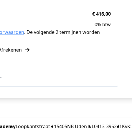
€ 416,00
0% btw
oorwaarden
. De volgende 2 termijnen worden
Afrekenen
L.
cademy
Loopkantstraat 11
5405NB Uden NL
0413-395241
KvK: